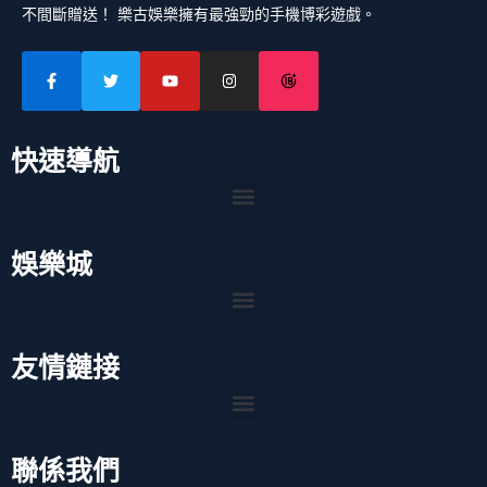
不間斷贈送！ 樂古娛樂擁有最強勁的手機博彩遊戲。
快速導航
Menu
娛樂城
Menu
友情鏈接
Menu
聯係我們