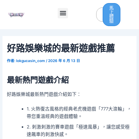
跳
Post
馬
至
navigation
Menu
注
上
冊
體
主
驗
要
內
容
好路娛樂城的最新遊戲推薦
作者:
lokgucasin_com
/
2026 年 6 月 13 日
最新熱門遊戲介紹
好路娛樂城最新熱門遊戲介紹如下：
1. 火熱復古風格的經典老虎機遊戲「777大滾輪」，
帶您重溫經典的遊戲體驗。
2. 刺激刺激的賽車遊戲「極速風暴」，讓您感受極
速飆車的刺激快感。