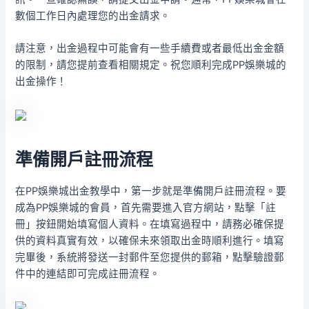
數個工作日內處理您的出金請求。
請注意，出金過程中可能會有一些手續費或者最低出金金額
的限制，請您提前查看相關規定。祝您順利完成PP娛樂城的
出金操作！
準備開戶註冊流程
在PP娛樂城出金教學中，第一步就是準備開戶註冊流程。要
成為PP娛樂城的會員，首先需要進入官方網站，點擊「註
冊」按鈕開始填寫個人資料。在填寫過程中，請務必確保提
供的資料真實有效，以確保未來領取出金時順利進行。填寫
完畢後，系統將發送一封郵件至您提供的郵箱，點擊驗證郵
件中的連結即可完成註冊流程。