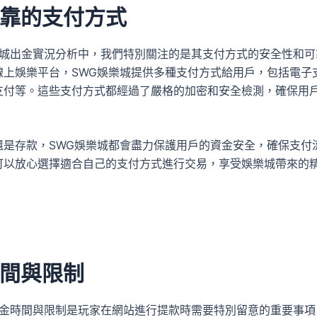
靠的支付方式
娛樂城出金實況分析中，我們特別關注的是其支付方式的安全性和
線上娛樂平台，SWG娛樂城提供多種支付方式給用戶，包括電子
支付等。這些支付方式都經過了嚴格的加密和安全檢測，確保用
。
還是存款，SWG娛樂城都會盡力保護用戶的資金安全，確保支付
可以放心選擇適合自己的支付方式進行交易，享受娛樂城帶來的
間與限制
出金時間與限制是玩家在網站進行提款時需要特別留意的重要事項