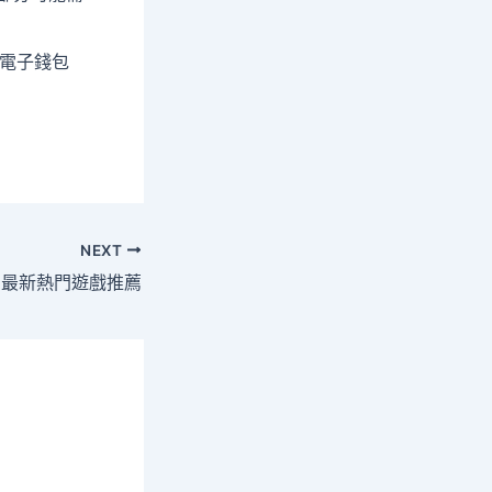
、電子錢包
NEXT
最新熱門遊戲推薦