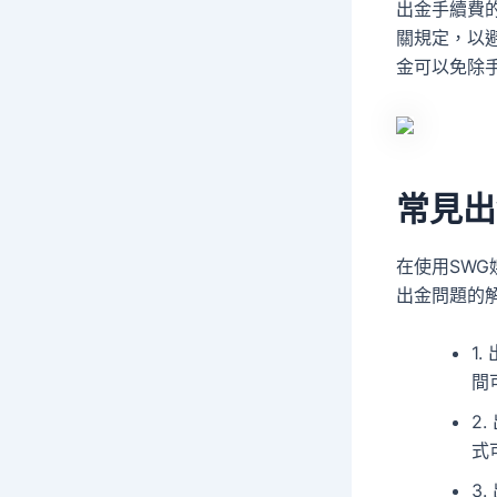
出金手續費
關規定，以
金可以免除
常見出
在使用SW
出金問題的
1
間
2
式
3