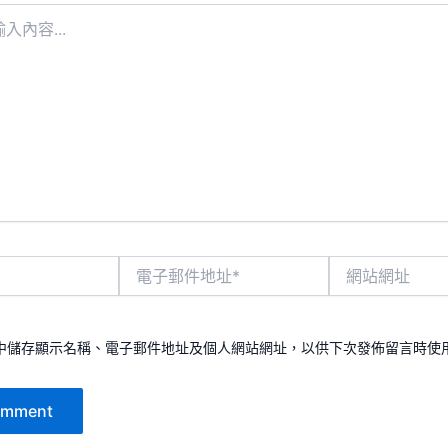
電
網
子
站
郵
網
件
址
地
中儲存顯示名稱、電子郵件地址及個人網站網址，以供下次發佈留言時使
址
*