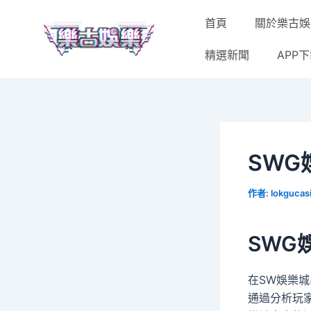
跳
Post
首頁
關於樂古娛
至
navigation
主
精選新聞
APP
要
內
容
SWG
作者:
lokguca
SWG
在SW娛樂
通過分析玩