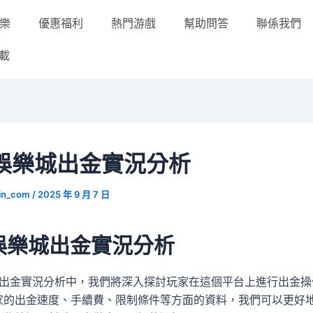
樂
優惠福利
熱門游戲
幫助問答
聯係我們
下載
娛樂城出金實況分析
sin_com
/
2025 年 9 月 7 日
娛樂城出金實況分析
城出金實況分析中，我們將深入探討玩家在這個平台上進行出金操
家的出金速度、手續費、限制條件等方面的資料，我們可以更好地