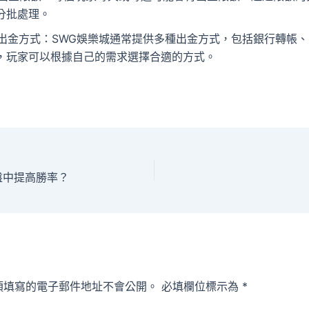
分批處理。
. 出金方式：SWG娛樂城通常提供多種出金方式，包括銀行轉帳
，玩家可以根據自己的需求選擇合適的方式。
輪盤中提高勝率？
須填寫的電子郵件地址不會公開。
必填欄位標示為
*