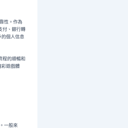
可靠性。作為
支付、銀行轉
戶的個人信息
流程的順暢和
精彩遊戲體
。一般來