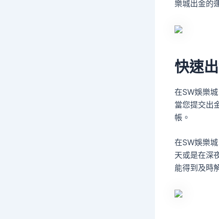
樂城出金的
快速出
在SW娛樂
當您提交出
帳。
在SW娛樂
天或是在深
能得到及時