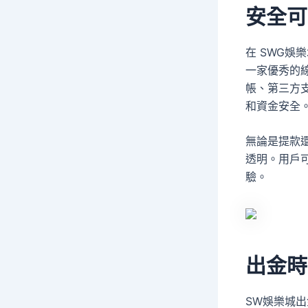
安全可
在 SWG
一家優秀的
帳、第三方
和資金安全
無論是提款
透明。用戶
驗。
出金時
SW娛樂城