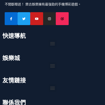
不間斷贈送！ 樂古娛樂擁有最強勁的手機博彩遊戲。
快速導航
Menu
娛樂城
Menu
友情鏈接
Menu
聯係我們