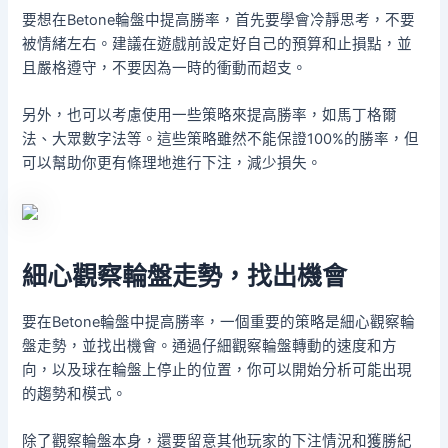
要想在Betone輪盤中提高勝率，首先要學會冷靜思考，不要
被情緒左右。建議在遊戲前設定好自己的預算和止損點，並
且嚴格遵守，不要因為一時的衝動而超支。
另外，也可以考慮使用一些策略來提高勝率，如馬丁格爾
法、大眾數字法等。這些策略雖然不能保證100%的勝率，但
可以幫助你更有條理地進行下注，減少損失。
細心觀察輪盤走勢，找出機會
要在Betone輪盤中提高勝率，一個重要的策略是細心觀察輪
盤走勢，並找出機會。通過仔細觀察輪盤轉動的速度和方
向，以及球在輪盤上停止的位置，你可以開始分析可能出現
的趨勢和模式。
除了觀察輪盤本身，還要留意其他玩家的下注情況和獲勝紀