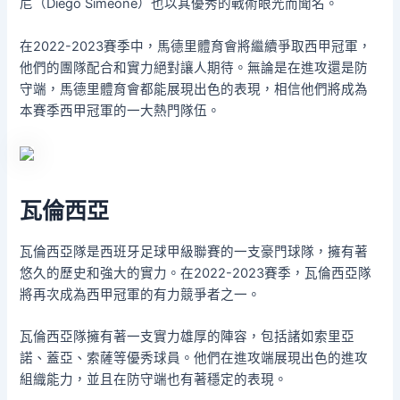
尼（Diego Simeone）也以其優秀的戰術眼光而聞名。
在2022-2023賽季中，馬德里體育會將繼續爭取西甲冠軍，
他們的團隊配合和實力絕對讓人期待。無論是在進攻還是防
守端，馬德里體育會都能展現出色的表現，相信他們將成為
本賽季西甲冠軍的一大熱門隊伍。
瓦倫西亞
瓦倫西亞隊是西班牙足球甲級聯賽的一支豪門球隊，擁有著
悠久的歷史和強大的實力。在2022-2023賽季，瓦倫西亞隊
將再次成為西甲冠軍的有力競爭者之一。
瓦倫西亞隊擁有著一支實力雄厚的陣容，包括諸如索里亞
諾、蓋亞、索薩等優秀球員。他們在進攻端展現出色的進攻
組織能力，並且在防守端也有著穩定的表現。