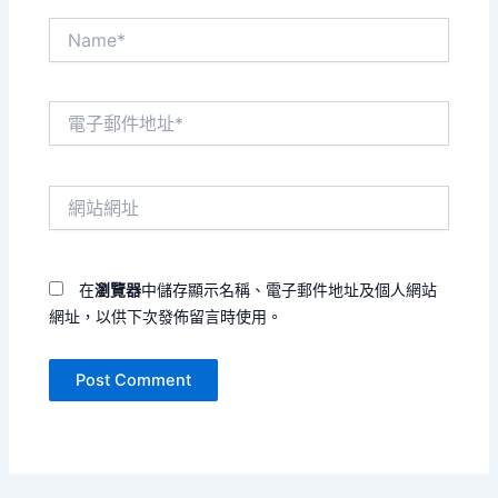
Name*
電
子
郵
件
網
地
站
址
網
*
址
在
瀏覽器
中儲存顯示名稱、電子郵件地址及個人網站
網址，以供下次發佈留言時使用。