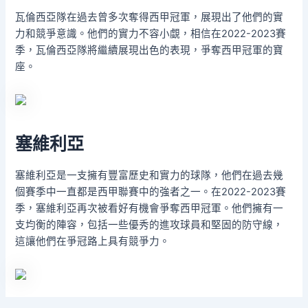
瓦倫西亞隊在過去曾多次奪得西甲冠軍，展現出了他們的實
力和競爭意識。他們的實力不容小覷，相信在2022-2023賽
季，瓦倫西亞隊將繼續展現出色的表現，爭奪西甲冠軍的寶
座。
塞維利亞
塞維利亞是一支擁有豐富歷史和實力的球隊，他們在過去幾
個賽季中一直都是西甲聯賽中的強者之一。在2022-2023賽
季，塞維利亞再次被看好有機會爭奪西甲冠軍。他們擁有一
支均衡的陣容，包括一些優秀的進攻球員和堅固的防守線，
這讓他們在爭冠路上具有競爭力。