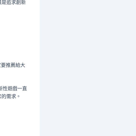
還是追求創新
定要推薦給大
新性遊戲一直
您的需求。