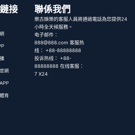
鏈接
聯係我們
樂古娛樂的客服人員將通過電話為您提供24
小時全天候服務。
網
电子邮件：
888@888.com
客服热
PP
线： +88-88888888
投诉热线： +88-
播
88888888 在线客服：
官網
7 X24
APP
體育