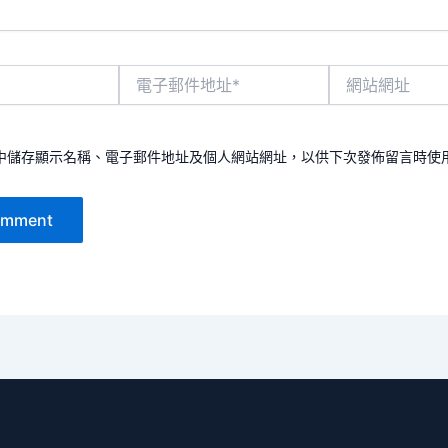
電
網
子
站
郵
網
件
址
地
中儲存顯示名稱、電子郵件地址及個人網站網址，以供下次發佈留言時使
址
*