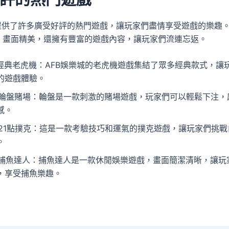
城提供了許多廣受好評的熱門遊戲，讓玩家們盡情享受遊戲的樂趣
，畫面精美，還擁有豐富的遊戲內容，讓玩家們流連忘返。
. 經典老虎機：AFB娛樂城的老虎機遊戲集結了眾多經典款式，讓
的遊戲體驗。
. 輪盤賭場：輪盤是一款刺激的賭場遊戲，玩家們可以輕鬆下注
感。
. 21點撲克：這是一款考驗技巧和運氣的撲克遊戲，讓玩家們挑
。
. 捕魚達人：捕魚達人是一款休閒娛樂遊戲，畫面簡潔清晰，讓玩
，享受捕魚樂趣。