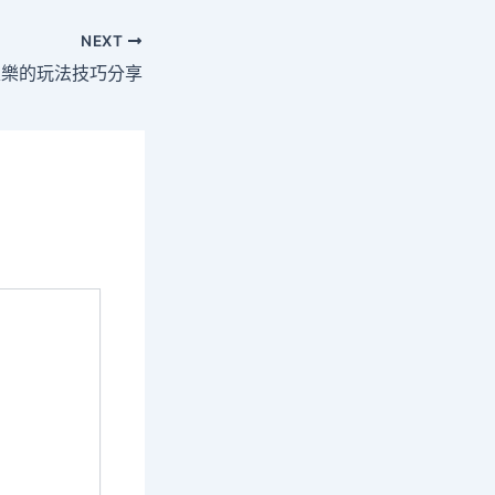
NEXT
x百家樂的玩法技巧分享