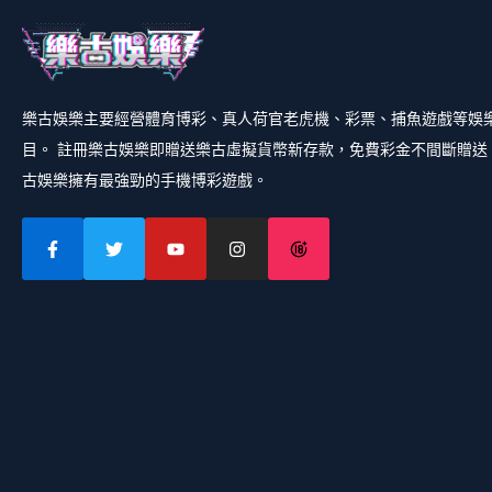
樂古娛樂主要經營體育博彩、真人荷官老虎機、彩票、捕魚遊戲等娛
目。 註冊樂古娛樂即贈送樂古虛擬貨幣新存款，免費彩金不間斷贈送
古娛樂擁有最強勁的手機博彩遊戲。