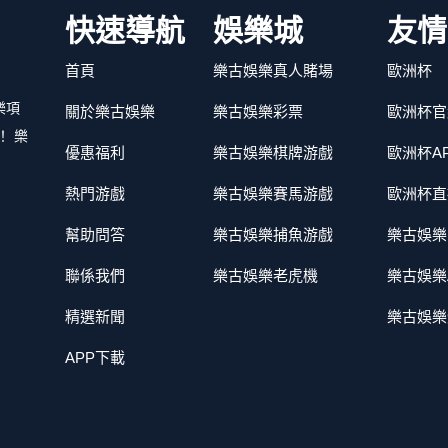
快速導航
娛樂城
友情
首頁
樂古娛樂真人賭場
歐洲杯
樂項
關於樂古娛樂
樂古娛樂彩票
歐洲杯官
！ 樂
優惠福利
樂古娛樂棋牌游戲
歐洲杯A
熱門游戲
樂古娛樂賽馬游戲
歐洲杯直
幫助問答
樂古娛樂捕魚游戲
樂古娛樂
聯係我們
樂古娛樂老虎機
樂古娛樂
精選新聞
樂古娛樂
APP下載