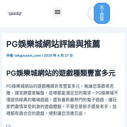
跳
Post
馬
至
navigation
Menu
注
上
冊
體
主
驗
要
內
容
PG娛樂城網站評論與推薦
作者:
lokgucasin_com
/
2025 年 4 月 27 日
PG娛樂城網站的遊戲種類豐富多元
PG娛樂城網站的遊戲種類非常豐富多元，無論您喜歡老虎
機、撲克牌還是輪盤，這裡都能滿足您的需求。PG娛樂城不
僅提供經典的賭場遊戲，還有最新最熱門的電子遊戲，讓玩
家們盡情享受刺激的遊戲體驗。不管您是新手還是老手，這
裡都有適合您的遊戲，絕對讓您流連忘返。