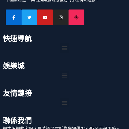
快速導航
Menu
娛樂城
Menu
友情鏈接
Menu
聯係我們
樂古娛樂的客服人員將通過電話為您提供24小時全天候服務。