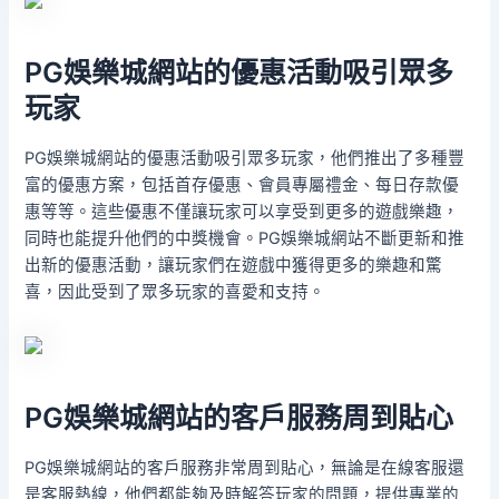
PG娛樂城網站的優惠活動吸引眾多
玩家
PG娛樂城網站的優惠活動吸引眾多玩家，他們推出了多種豐
富的優惠方案，包括首存優惠、會員專屬禮金、每日存款優
惠等等。這些優惠不僅讓玩家可以享受到更多的遊戲樂趣，
同時也能提升他們的中獎機會。PG娛樂城網站不斷更新和推
出新的優惠活動，讓玩家們在遊戲中獲得更多的樂趣和驚
喜，因此受到了眾多玩家的喜愛和支持。
PG娛樂城網站的客戶服務周到貼心
PG娛樂城網站的客戶服務非常周到貼心，無論是在線客服還
是客服熱線，他們都能夠及時解答玩家的問題，提供專業的