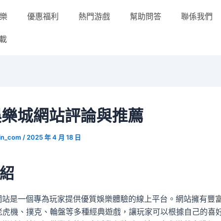
樂
優惠福利
熱門游戲
幫助問答
聯係我們
下載
娛樂城網站評論與推薦
sin_com
/
2025 年 4 月 18 日
紹
城網站是一個專為玩家提供優質娛樂體驗的線上平台。網站擁有豐
老虎機、撲克、輪盤等多種經典遊戲，讓玩家可以根據自己的喜