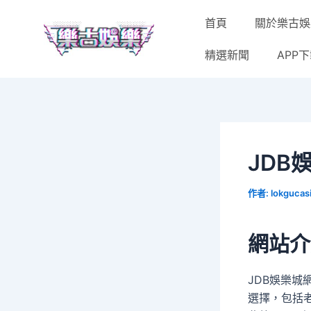
跳
Post
首頁
關於樂古娛
至
navigation
主
精選新聞
APP
要
內
容
JDB
作者:
lokguca
網站介
JDB娛樂
選擇，包括