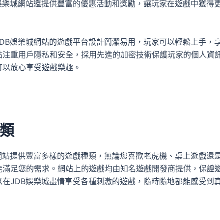
B娛樂城網站還提供豐富的優惠活動和獎勵，讓玩家在遊戲中獲得
JDB娛樂城網站的遊戲平台設計簡潔易用，玩家可以輕鬆上手，
站注重用戶隱私和安全，採用先進的加密技術保護玩家的個人資
可以放心享受遊戲樂趣。
類
城網站提供豐富多樣的遊戲種類，無論您喜歡老虎機、桌上遊戲還
能滿足您的需求。網站上的遊戲均由知名遊戲開發商提供，保證
以在JDB娛樂城盡情享受各種刺激的遊戲，隨時隨地都能感受到