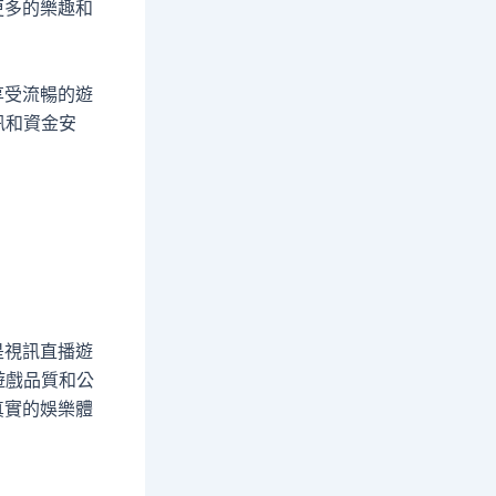
更多的樂趣和
享受流暢的遊
訊和資金安
是視訊直播遊
遊戲品質和公
真實的娛樂體