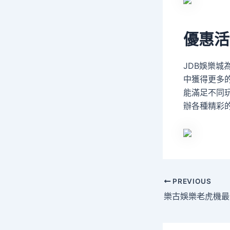
優惠活
JDB娛樂
中獲得更多
能滿足不同
辦各種精彩
PREVIOUS
樂古娛樂老虎機最