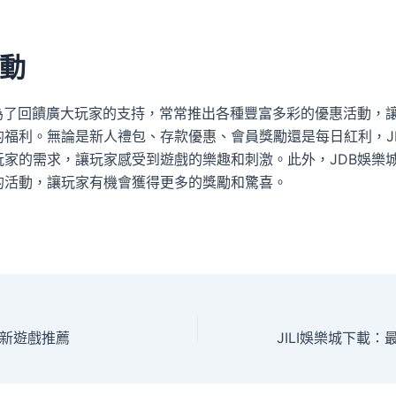
動
城為了回饋廣大玩家的支持，常常推出各種豐富多彩的優惠活動，
的福利。無論是新人禮包、存款優惠、會員獎勵還是每日紅利，J
玩家的需求，讓玩家感受到遊戲的樂趣和刺激。此外，JDB娛樂
的活動，讓玩家有機會獲得更多的獎勵和驚喜。
新遊戲推薦