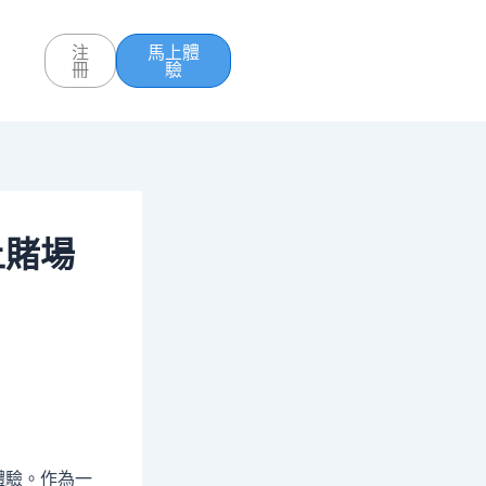
注
馬上體
冊
驗
上賭場
體驗。作為一