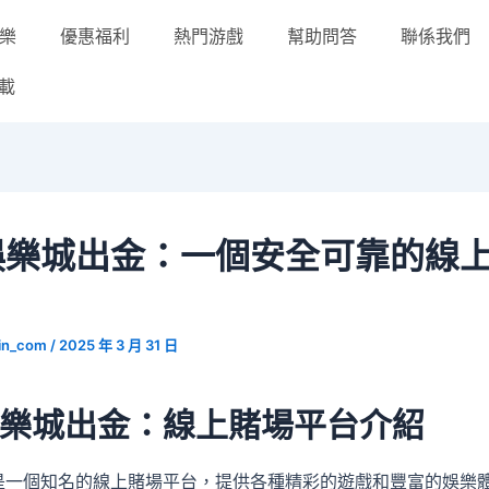
樂
優惠福利
熱門游戲
幫助問答
聯係我們
下載
娛樂城出金：一個安全可靠的線
sin_com
/
2025 年 3 月 31 日
樂城出金：線上賭場平台介紹
是一個知名的線上賭場平台，提供各種精彩的遊戲和豐富的娛樂