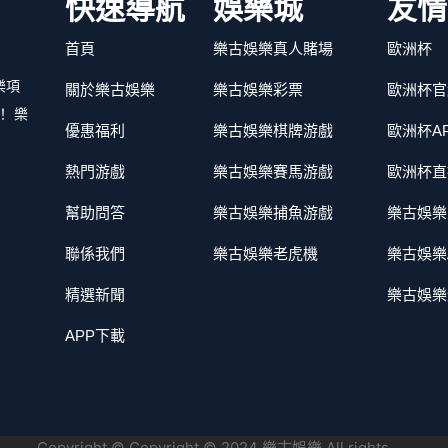
快速導航
娛樂城
友情
首頁
樂古娛樂真人賭場
歐洲杯
樂項
關於樂古娛樂
樂古娛樂彩票
歐洲杯官
！ 樂
優惠福利
樂古娛樂棋牌游戲
歐洲杯A
熱門游戲
樂古娛樂賽馬游戲
歐洲杯直
幫助問答
樂古娛樂捕魚游戲
樂古娛樂
聯係我們
樂古娛樂老虎機
樂古娛樂
精選新聞
樂古娛樂
APP下載
Copyright © Copyright © 2024 樂古娛樂 All rights