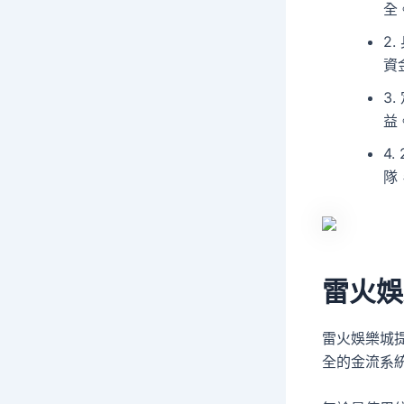
全
2
資
3
益
4
隊
雷火娛
雷火娛樂城
全的金流系