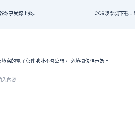
AFB娛樂城：讓你輕鬆享受線上娛樂的最佳選擇
須填寫的電子郵件地址不會公開。
必填欄位標示為
*