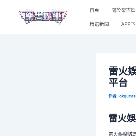
跳
Post
首頁
關於樂古娛
至
navigation
主
精選新聞
APP
要
內
容
雷火
平台
作者:
lokguca
雷火娛
雷火娛樂城