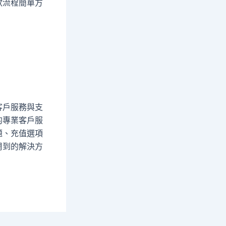
款流程簡單方
客戶服務與支
的專業客戶服
題、充值選項
周到的解決方