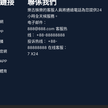
鏈接
聯係我們
樂古娛樂的客服人員將通過電話為您提供24
小時全天候服務。
網
电子邮件：
888@888.com
客服热
PP
线： +88-88888888
投诉热线： +88-
播
88888888 在线客服：
官網
7 X24
APP
體育