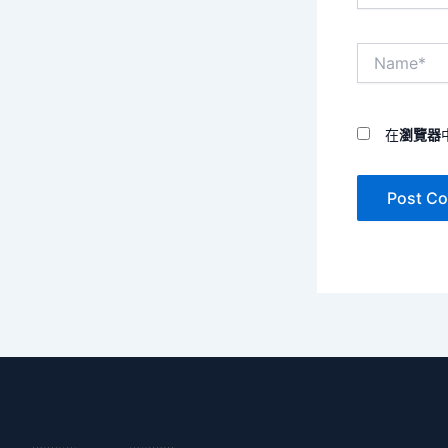
Name*
在
瀏覽器