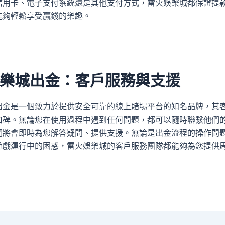
信用卡、電子支付系統還是其他支付方式，雷火娛樂城都保證提
能夠輕鬆享受贏錢的樂趣。
樂城出金：客戶服務與支援
出金是一個致力於提供安全可靠的線上賭場平台的知名品牌，其
口碑。無論您在使用過程中遇到任何問題，都可以隨時聯繫他們
們將會即時為您解答疑問、提供支援。無論是出金流程的操作問
遊戲運行中的困惑，雷火娛樂城的客戶服務團隊都能夠為您提供