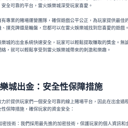
、安全可靠的平台，雷火娛樂城深受玩家喜愛。
擁有專業的賭場運營團隊，確保遊戲公平公正，為玩家提供最佳
機、撲克牌還是輪盤，您都可以在雷火娛樂城找到您喜愛的遊戲
娛樂城的出金系統快速安全，玩家可以輕鬆提取賺取的獎金。無
網絡，就可以輕鬆享受到雷火娛樂城帶來的刺激和樂趣。
樂城出金：安全性保障措施
致力於提供玩家們一個安全可靠的線上賭場平台，因此在出金過
全性保障措施，確保玩家的資金安全：
. 加密技術：我們採用最先進的加密技術，保護玩家的個人資訊和