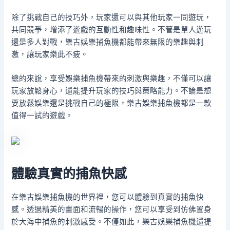
除了挑戰自己的技巧外，玩家還可以與其他玩家一同遊玩，
共同競爭，增添了遊戲的互動性和趣味性。不管是單人遊玩
還是多人對戰，樂古娛樂捕魚機都能帶來無限的樂趣與刺
激，讓玩家樂此不疲。
總的來說，享受娛樂捕魚機帶來的刺激與樂趣，不僅可以讓
玩家放鬆身心，還能提升玩家的技巧與策略能力。不論是想
要放鬆娛樂還是挑戰自己的極限，樂古娛樂捕魚機都是一款
值得一試的遊戲。
體驗真實的捕魚快感
在樂古娛樂捕魚機的世界裡，您可以體驗到真實的捕魚快
感。透過精美的畫面和流暢的操作，您可以享受到仿佛置身
於大海中捕魚的刺激感受。不僅如此，樂古娛樂捕魚機還提