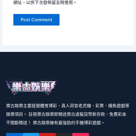
網址，以供下次發佈留言時使用。
樂古娛樂主要經營體育博彩、真人荷官老虎機、彩票、捕魚遊戲等
娛樂項目。 註冊樂古娛樂即贈送樂古虛擬貨幣新存款，免費彩金
不間斷贈送！ 樂古娛樂擁有最強勁的手機博彩遊戲。