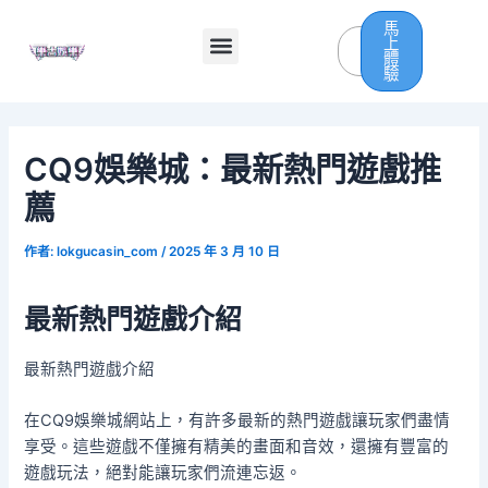
跳
Post
馬
至
navigation
Menu
注
上
冊
體
主
驗
要
內
容
CQ9娛樂城：最新熱門遊戲推
薦
作者:
lokgucasin_com
/
2025 年 3 月 10 日
最新熱門遊戲介紹
最新熱門遊戲介紹
在CQ9娛樂城網站上，有許多最新的熱門遊戲讓玩家們盡情
享受。這些遊戲不僅擁有精美的畫面和音效，還擁有豐富的
遊戲玩法，絕對能讓玩家們流連忘返。