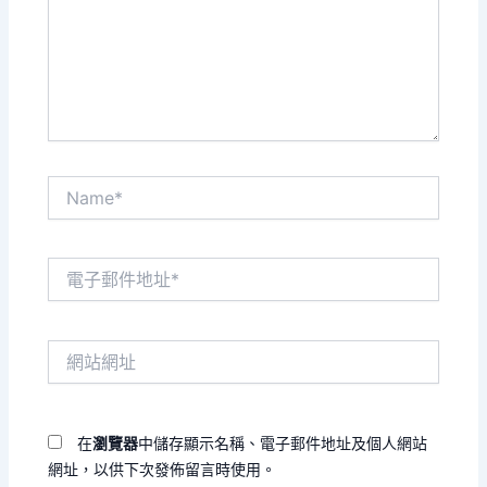
輸
入
內
容...
Name*
電
子
郵
件
網
地
站
址
網
*
址
在
瀏覽器
中儲存顯示名稱、電子郵件地址及個人網站
網址，以供下次發佈留言時使用。