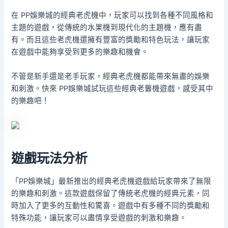
在 PP娛樂城的經典老虎機中，玩家可以找到各種不同風格和
主題的遊戲，從傳統的水果機到現代化的主題機，應有盡
有。而且這些老虎機還擁有豐富的獎勵和特色玩法，讓玩家
在遊戲中能夠享受到更多的樂趣和機會。
不管是新手還是老手玩家，經典老虎機都能帶來無盡的娛樂
和刺激。快來 PP娛樂城試玩這些經典老虋機遊戲，感受其中
的樂趣吧！
遊戲玩法分析
「PP娛樂城」最新推出的經典老虎機遊戲給玩家帶來了無限
的樂趣和刺激。這款遊戲保留了傳統老虎機的經典元素，同
時加入了更多的互動性和驚喜。遊戲中有多種不同的獎勵和
特殊功能，讓玩家可以盡情享受遊戲的刺激和樂趣。