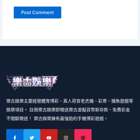
樂古娛樂主要經營體育博彩、真人荷官老虎機、彩票、捕魚遊戲等
娛樂項目。 註冊樂古娛樂即贈送樂古虛擬貨幣新存款，免費彩金
不間斷贈送！ 樂古娛樂擁有最強勁的手機博彩遊戲。