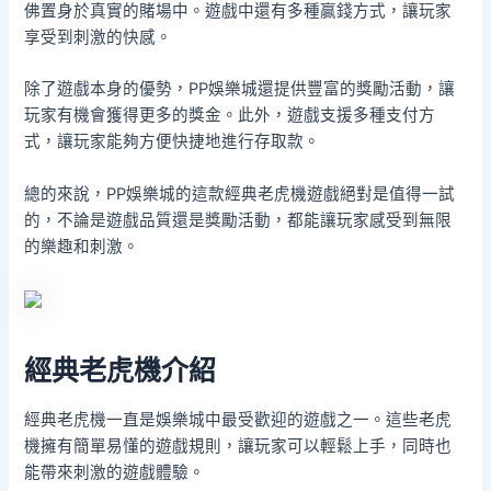
佛置身於真實的賭場中。遊戲中還有多種贏錢方式，讓玩家
享受到刺激的快感。
除了遊戲本身的優勢，PP娛樂城還提供豐富的獎勵活動，讓
玩家有機會獲得更多的獎金。此外，遊戲支援多種支付方
式，讓玩家能夠方便快捷地進行存取款。
總的來說，PP娛樂城的這款經典老虎機遊戲絕對是值得一試
的，不論是遊戲品質還是獎勵活動，都能讓玩家感受到無限
的樂趣和刺激。
經典老虎機介紹
經典老虎機一直是娛樂城中最受歡迎的遊戲之一。這些老虎
機擁有簡單易懂的遊戲規則，讓玩家可以輕鬆上手，同時也
能帶來刺激的遊戲體驗。