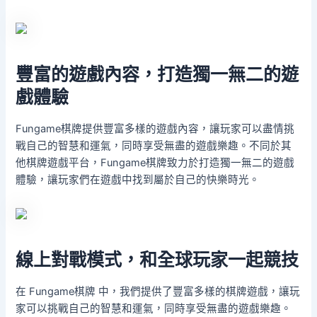
豐富的遊戲內容，打造獨一無二的遊
戲體驗
Fungame棋牌提供豐富多樣的遊戲內容，讓玩家可以盡情挑
戰自己的智慧和運氣，同時享受無盡的遊戲樂趣。不同於其
他棋牌遊戲平台，Fungame棋牌致力於打造獨一無二的遊戲
體驗，讓玩家們在遊戲中找到屬於自己的快樂時光。
線上對戰模式，和全球玩家一起競技
在 Fungame棋牌 中，我們提供了豐富多樣的棋牌遊戲，讓玩
家可以挑戰自己的智慧和運氣，同時享受無盡的遊戲樂趣。