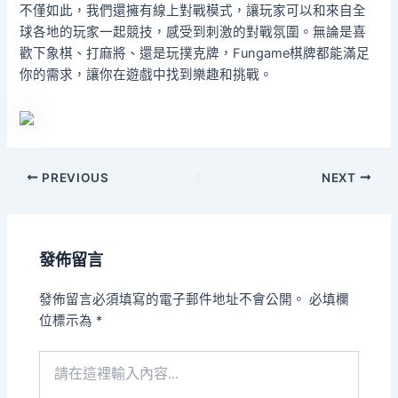
不僅如此，我們還擁有線上對戰模式，讓玩家可以和來自全
球各地的玩家一起競技，感受到刺激的對戰氛圍。無論是喜
歡下象棋、打麻將、還是玩撲克牌，Fungame棋牌都能滿足
你的需求，讓你在遊戲中找到樂趣和挑戰。
PREVIOUS
NEXT
發佈留言
發佈留言必須填寫的電子郵件地址不會公開。
必填欄
位標示為
*
請
在
這