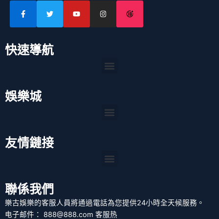
快速導航
Menu
娛樂城
Menu
友情鏈接
Menu
聯係我們
樂古娛樂的客服人員將通過電話為您提供24小時全天候服務。
电子邮件：
888@888.com
客服热