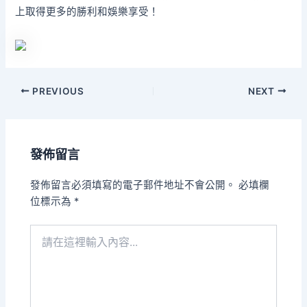
上取得更多的勝利和娛樂享受！
PREVIOUS
NEXT
發佈留言
發佈留言必須填寫的電子郵件地址不會公開。
必填欄
位標示為
*
請
在
這
裡
輸
入