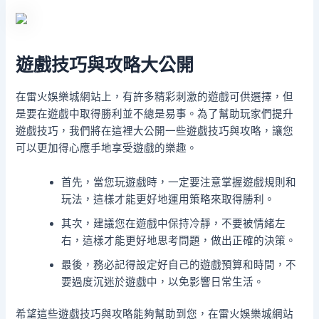
遊戲技巧與攻略大公開
在雷火娛樂城網站上，有許多精彩刺激的遊戲可供選擇，但
是要在遊戲中取得勝利並不總是易事。為了幫助玩家們提升
遊戲技巧，我們將在這裡大公開一些遊戲技巧與攻略，讓您
可以更加得心應手地享受遊戲的樂趣。
首先，當您玩遊戲時，一定要注意掌握遊戲規則和
玩法，這樣才能更好地運用策略來取得勝利。
其次，建議您在遊戲中保持冷靜，不要被情緒左
右，這樣才能更好地思考問題，做出正確的決策。
最後，務必記得設定好自己的遊戲預算和時間，不
要過度沉迷於遊戲中，以免影響日常生活。
希望這些遊戲技巧與攻略能夠幫助到您，在雷火娛樂城網站