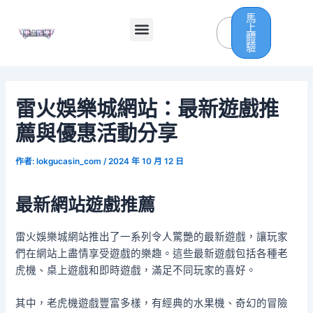
跳
Post
馬
至
navigation
Menu
注
上
冊
體
主
驗
要
內
容
雷火娛樂城網站：最新遊戲推
薦與優惠活動分享
作者:
lokgucasin_com
/
2024 年 10 月 12 日
最新網站遊戲推薦
雷火娛樂城網站推出了一系列令人驚艷的最新遊戲，讓玩家
們在網站上盡情享受遊戲的樂趣。這些最新遊戲包括各種老
虎機、桌上遊戲和即時遊戲，滿足不同玩家的喜好。
其中，老虎機遊戲豐富多樣，有經典的水果機、奇幻的冒險