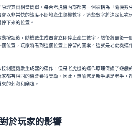
作原理其實相當簡單，每台老虎機內部都有一個被稱為「隨機數
置會以非常快的速度不斷地產生隨機數字，這些數字將決定每次
機停下來的位置。
啟動按鈕後，隨機數生成器會立即停止產生數字，然後將最後一
一個位置，玩家將看到這個位置上停留的圖案。這就是老虎機運
法控制隨機數生成器的運作，但是老虎機的運作原理保證了遊戲
玩家都有相同的機會獲得獎勵。因此，無論您是新手還是老手，
帶來的刺激和樂趣。
對於玩家的影響