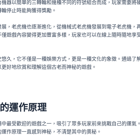
台機器以簡單的三轉輪和幾種不同的符號組合而成，玩家需要將
轉輪停止時能夠獲得獎勵。
發展，老虎機也逐漸進化，從機械式老虎機發展到電子老虎機，
不僅遊戲內容變得更加豐富多樣，玩家也可以在線上隨時隨地享
史悠久，它不僅是一種娛樂方式，更是一種文化的象徵。通過了
以更好地欣賞和理解這個古老而神秘的遊戲。
的運作原理
場中最受歡迎的遊戲之一，吸引了眾多玩家前來挑戰自己的運氣
的運作原理一直感到神秘，不清楚其中的奧秘。