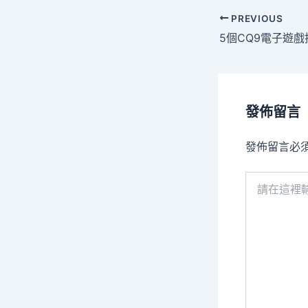
PREVIOUS
5個CQ9電子遊
發佈留言
發佈留言必
請
在
這
裡
輸
入
內
容...