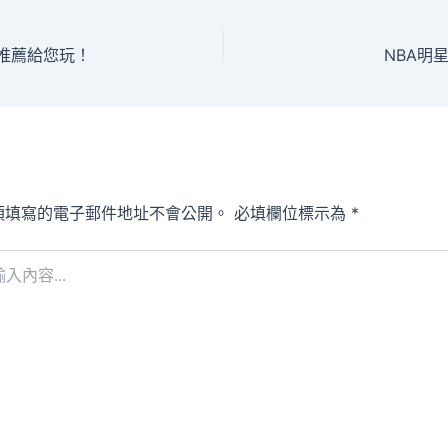
戲推薦給您玩！
NBA明
須填寫的電子郵件地址不會公開。
必填欄位標示為
*