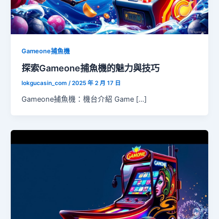
Gameone捕魚機
探索Gameone捕魚機的魅力與技巧
lokgucasin_com
/
2025 年 2 月 17 日
Gameone捕魚機：機台介紹 Game […]