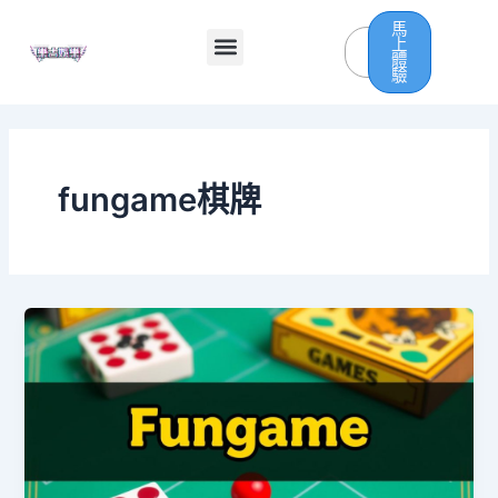
跳
馬
至
Menu
注
上
冊
體
主
驗
要
內
容
fungame棋牌