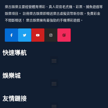
樂古娛樂主要經營體育博彩、真人荷官老虎機、彩票、捕魚遊戲等
娛樂項目。 註冊樂古娛樂即贈送樂古虛擬貨幣新存款，免費彩金
不間斷贈送！ 樂古娛樂擁有最強勁的手機博彩遊戲。
快速導航
Menu
娛樂城
Menu
友情鏈接
Menu