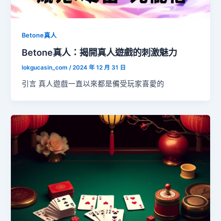
Betone真人
Betone真人：揭開真人遊戲的刺激魅力
lokgucasin_com
/
2024 年 12 月 31 日
引言 真人遊戲一直以來都是備受玩家喜愛的