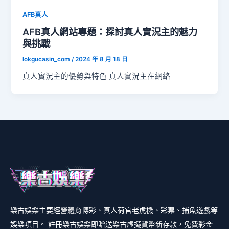
AFB真人
AFB真人網站專題：探討真人實況主的魅力
與挑戰
lokgucasin_com
/
2024 年 8 月 18 日
真人實況主的優勢與特色 真人實況主在網絡
樂古娛樂主要經營體育博彩、真人荷官老虎機、彩票、捕魚遊戲等
娛樂項目。 註冊樂古娛樂即贈送樂古虛擬貨幣新存款，免費彩金