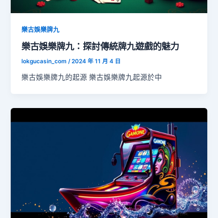
樂古娛樂牌九
樂古娛樂牌九：探討傳統牌九遊戲的魅力
lokgucasin_com
/
2024 年 11 月 4 日
樂古娛樂牌九的起源 樂古娛樂牌九起源於中