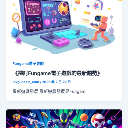
Fungame電子游戲
《探討Fungame電子遊戲的最新趨勢》
lokgucasin_com
/
2025 年 2 月 22 日
最新遊戲發展 最新遊戲發展是Fungam