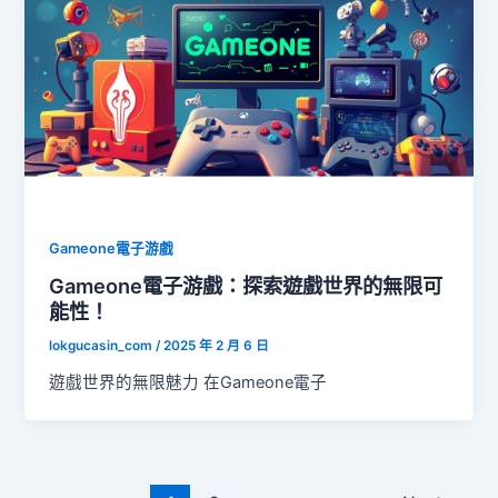
Gameone電子游戲
Gameone電子游戲：探索遊戲世界的無限可
能性！
lokgucasin_com
/
2025 年 2 月 6 日
遊戲世界的無限魅力 在Gameone電子