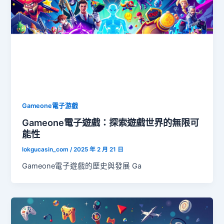
Gameone電子游戲
Gameone電子遊戲：探索遊戲世界的無限可
能性
lokgucasin_com
/
2025 年 2 月 21 日
Gameone電子遊戲的歷史與發展 Ga