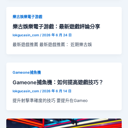
樂古娛樂電子游戲
樂古娛樂電子游戲：最新遊戲評論分享
lokgucasin_com
/
2026 年 6 月 24 日
最新遊戲推薦 最新遊戲推薦： 近期樂古娛
Gameone捕魚機
Gameone捕魚機：如何提高遊戲技巧？
lokgucasin_com
/
2026 年 6 月 14 日
提升射擊準確度的技巧 要提升在Gameo