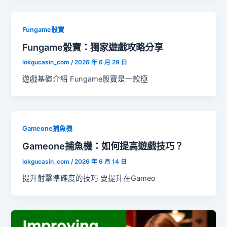
Fungame骰寶
Fungame骰寶：獨家遊戲攻略分享
lokgucasin_com
/
2026 年 6 月 29 日
遊戲基礎介紹 Fungame骰寶是一款極
Gameone捕魚機
Gameone捕魚機：如何提高遊戲技巧？
lokgucasin_com
/
2026 年 6 月 14 日
提升射擊準確度的技巧 要提升在Gameo