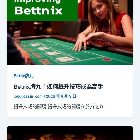
Betrix牌九
Betrix牌九：如何提升技巧成為高手
lokgucasin_com
/
2026 年 6 月 9 日
提升技巧的關鍵 提升技巧的關鍵在於持之以