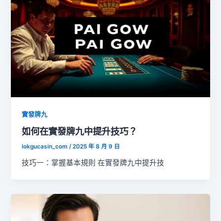
實發牌九
如何在實發牌九中提升技巧？
lokgucasin_com
/
2025 年 8 月 9 日
技巧一：掌握基本規則 在實發牌九中提升技