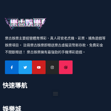
樂古娛樂主要經營體育博彩、真人荷官老虎機、彩票、捕魚遊戲等
娛樂項目。 註冊樂古娛樂即贈送樂古虛擬貨幣新存款，免費彩金
不間斷贈送！ 樂古娛樂擁有最強勁的手機博彩遊戲。
快速導航
Menu
娛樂城