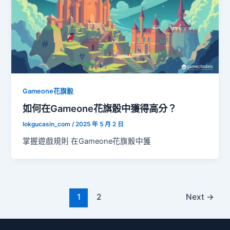
Gameone花旗骰
如何在Gameone花旗骰中獲得高分？
lokgucasin_com
/
2025 年 5 月 2 日
掌握遊戲規則 在Gameone花旗骰中獲
1
2
Next
→