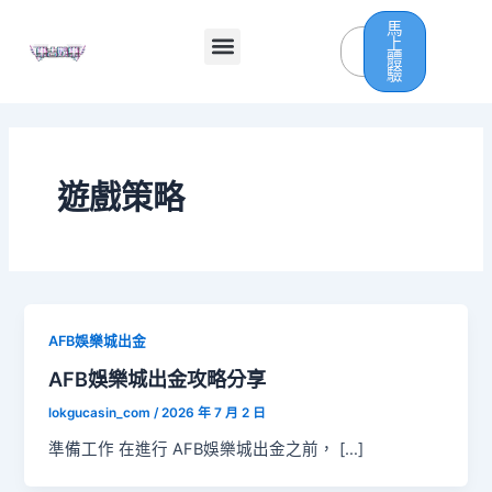
跳
文
馬
至
章
Menu
注
上
冊
體
主
分
驗
要
頁
內
容
遊戲策略
AFB娛樂城出金
AFB娛樂城出金攻略分享
lokgucasin_com
/
2026 年 7 月 2 日
準備工作 在進行 AFB娛樂城出金之前， […]