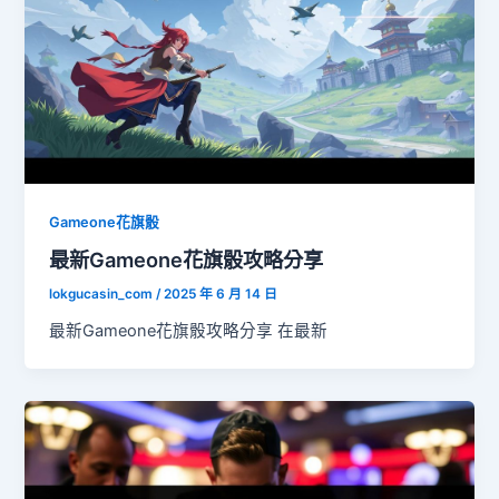
Gameone花旗骰
最新Gameone花旗骰攻略分享
lokgucasin_com
/
2025 年 6 月 14 日
最新Gameone花旗骰攻略分享 在最新