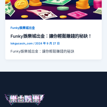
Funky娛樂城出金
Funky娛樂城出金：讓你輕鬆賺錢的秘訣！
lokgucasin_com
/
2024 年 9 月 27 日
Funky娛樂城出金：讓你輕鬆賺錢的秘訣