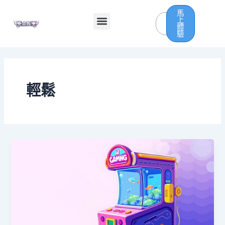
跳
馬
至
Menu
注
上
冊
體
主
驗
要
內
容
輕鬆