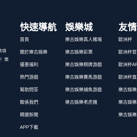
快速導航
娛樂城
友情
首頁
樂古娛樂真人賭場
歐洲杯
樂項
關於樂古娛樂
樂古娛樂彩票
歐洲杯官
！ 樂
優惠福利
樂古娛樂棋牌游戲
歐洲杯A
熱門游戲
樂古娛樂賽馬游戲
歐洲杯直
幫助問答
樂古娛樂捕魚游戲
樂古娛樂
聯係我們
樂古娛樂老虎機
樂古娛樂
精選新聞
樂古娛樂
APP下載