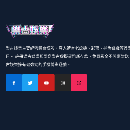
樂古娛樂主要經營體育博彩、真人荷官老虎機、彩票、捕魚遊戲等娛
目。 註冊樂古娛樂即贈送樂古虛擬貨幣新存款，免費彩金不間斷贈送
古娛樂擁有最強勁的手機博彩遊戲。