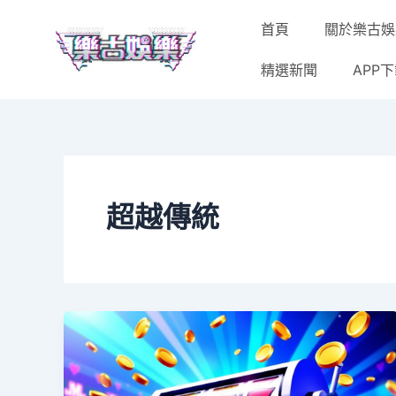
跳
首頁
關於樂古娛
至
主
精選新聞
APP
要
內
容
超越傳統