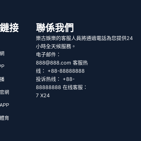
鏈接
聯係我們
樂古娛樂的客服人員將通過電話為您提供24
小時全天候服務。
網
电子邮件：
888@888.com
客服热
PP
线： +88-88888888
投诉热线： +88-
播
88888888 在线客服：
官網
7 X24
APP
體育