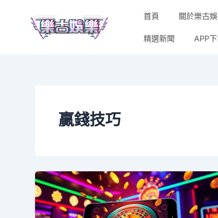
跳
首頁
關於樂古娛
至
主
精選新聞
APP
要
內
容
贏錢技巧