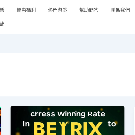
樂
優惠福利
熱門游戲
幫助問答
聯係我們
下載