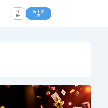
注
馬上體
冊
驗