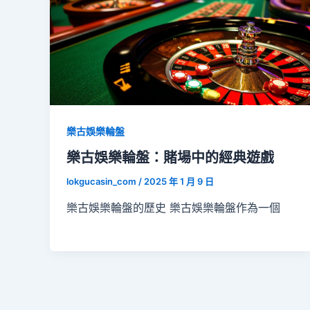
樂古娛樂輪盤
樂古娛樂輪盤：賭場中的經典遊戲
lokgucasin_com
/
2025 年 1 月 9 日
樂古娛樂輪盤的歷史 樂古娛樂輪盤作為一個