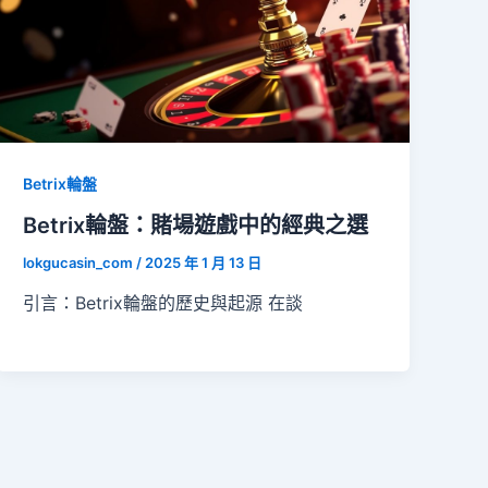
Betrix輪盤
Betrix輪盤：賭場遊戲中的經典之選
lokgucasin_com
/
2025 年 1 月 13 日
引言：Betrix輪盤的歷史與起源 在談