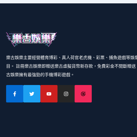
樂古娛樂主要經營體育博彩、真人荷官老虎機、彩票、捕魚遊戲等娛
目。 註冊樂古娛樂即贈送樂古虛擬貨幣新存款，免費彩金不間斷贈送
古娛樂擁有最強勁的手機博彩遊戲。