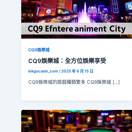
CQ9娛樂城
CQ9娛樂城：全方位娛樂享受
lokgucasin_com
/
2025 年 6 月 15 日
CQ9娛樂城的遊戲種類繁多 CQ9娛樂城 […]