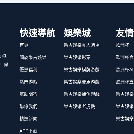
快速導航
娛樂城
友情
首頁
樂古娛樂真人賭場
歐洲杯
樂項
關於樂古娛樂
樂古娛樂彩票
歐洲杯官
！ 樂
優惠福利
樂古娛樂棋牌游戲
歐洲杯A
熱門游戲
樂古娛樂賽馬游戲
歐洲杯直
幫助問答
樂古娛樂捕魚游戲
樂古娛樂
聯係我們
樂古娛樂老虎機
樂古娛樂
精選新聞
樂古娛樂
APP下載