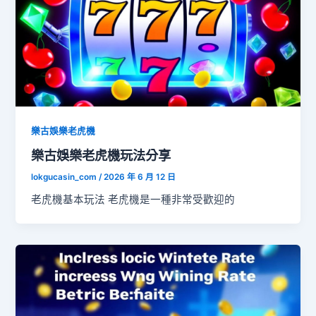
樂古娛樂老虎機
樂古娛樂老虎機玩法分享
lokgucasin_com
/
2026 年 6 月 12 日
老虎機基本玩法 老虎機是一種非常受歡迎的