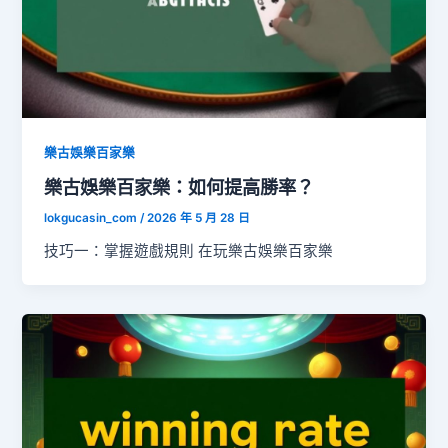
樂古娛樂百家樂
樂古娛樂百家樂：如何提高勝率？
lokgucasin_com
/
2026 年 5 月 28 日
技巧一：掌握遊戲規則 在玩樂古娛樂百家樂