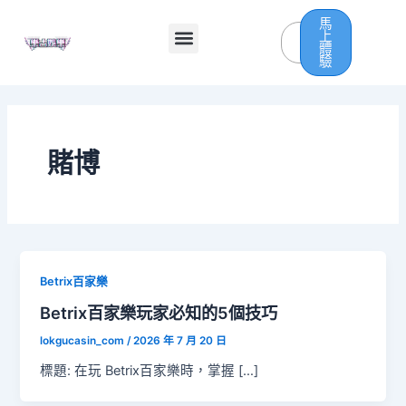
跳
文
馬
至
章
Menu
注
上
冊
體
主
分
驗
要
頁
內
容
賭博
Betrix百家樂
Betrix百家樂玩家必知的5個技巧
lokgucasin_com
/
2026 年 7 月 20 日
標題: 在玩 Betrix百家樂時，掌握 […]