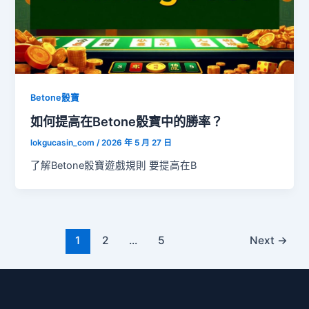
Betone骰寶
如何提高在Betone骰寶中的勝率？
lokgucasin_com
/
2026 年 5 月 27 日
了解Betone骰寶遊戲規則 要提高在B
1
2
...
5
Next
→