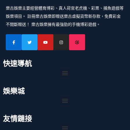
樂古娛樂主要經營體育博彩、真人荷官老虎機、彩票、捕魚遊戲等
娛樂項目。 註冊樂古娛樂即贈送樂古虛擬貨幣新存款，免費彩金
不間斷贈送！ 樂古娛樂擁有最強勁的手機博彩遊戲。
快速導航
Menu
娛樂城
Menu
友情鏈接
Menu