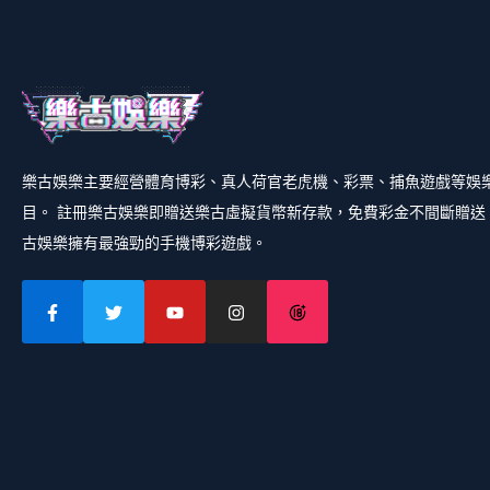
樂古娛樂主要經營體育博彩、真人荷官老虎機、彩票、捕魚遊戲等娛
目。 註冊樂古娛樂即贈送樂古虛擬貨幣新存款，免費彩金不間斷贈送
古娛樂擁有最強勁的手機博彩遊戲。