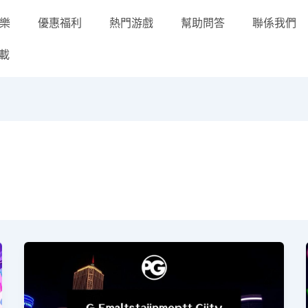
樂
優惠福利
熱門游戲
幫助問答
聯係我們
下載