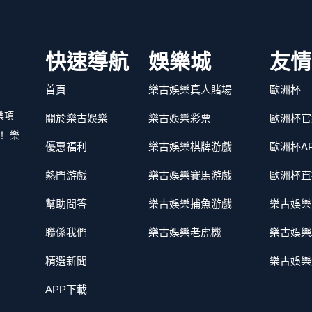
快速導航
娛樂城
友情
首頁
樂古娛樂真人賭場
歐洲杯
樂項
關於樂古娛樂
樂古娛樂彩票
歐洲杯官
！ 樂
優惠福利
樂古娛樂棋牌游戲
歐洲杯A
熱門游戲
樂古娛樂賽馬游戲
歐洲杯直
幫助問答
樂古娛樂捕魚游戲
樂古娛樂
聯係我們
樂古娛樂老虎機
樂古娛樂
精選新聞
樂古娛樂
APP下載