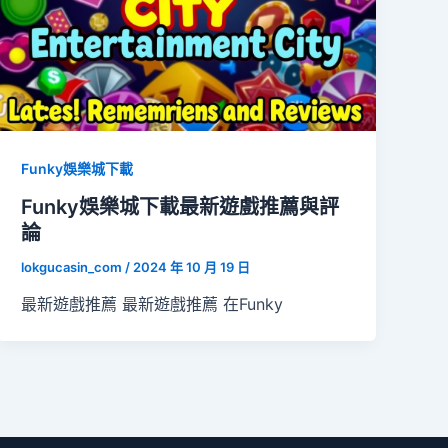
Funky娛樂城下載
Funky娛樂城下載最新遊戲推薦與評
論
lokgucasin_com
/
2024 年 10 月 19 日
最新遊戲推薦 最新遊戲推薦 在Funky