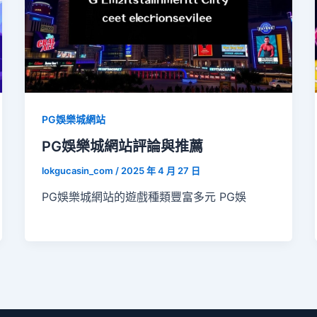
PG娛樂城網站
PG娛樂城網站評論與推薦
lokgucasin_com
/
2025 年 4 月 27 日
PG娛樂城網站的遊戲種類豐富多元 PG娛