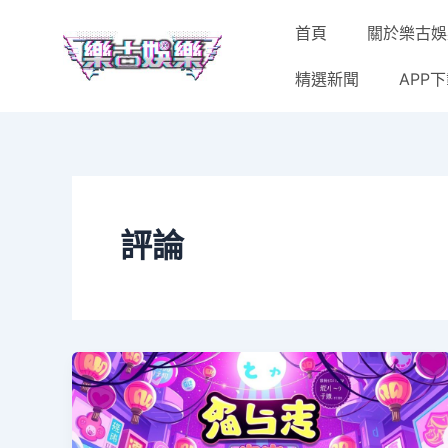
跳
首頁
關於樂古娛
至
主
精選新聞
APP
要
內
容
評論