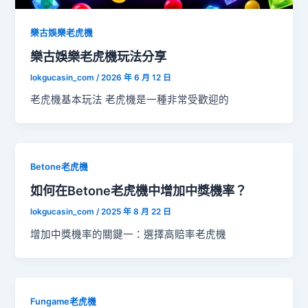
樂古娛樂老虎機
樂古娛樂老虎機玩法分享
lokgucasin_com
/
2026 年 6 月 12 日
老虎機基本玩法 老虎機是一種非常受歡迎的
Betone老虎機
如何在Betone老虎機中增加中獎機率？
lokgucasin_com
/
2025 年 8 月 22 日
增加中獎機率的關鍵一：選擇高賠率老虎機
Fungame老虎機