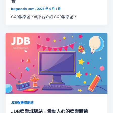
台
lokgucasin_com
/
2025 年 4 月 1 日
CQ9娛樂城下載平台介紹 CQ9娛樂城下
JDB娛樂城網站
JDB娛樂城網站：激動人心的娛樂體驗