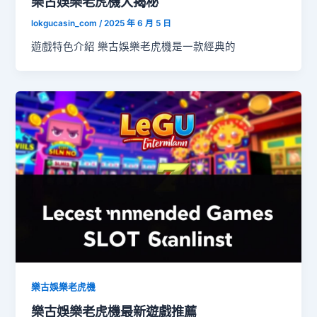
樂古娛樂老虎機大揭秘
lokgucasin_com
/
2025 年 6 月 5 日
遊戲特色介紹 樂古娛樂老虎機是一款經典的
樂古娛樂老虎機
樂古娛樂老虎機最新遊戲推薦