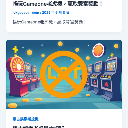
暢玩Gameone老虎機，贏取豐富獎勵！
lokgucasin_com
/
2025 年 6 月 8 日
暢玩Gameone老虎機，贏取豐富獎勵！
樂古娛樂老虎機