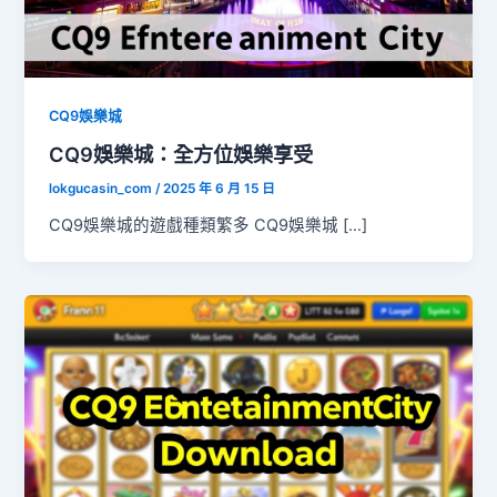
CQ9娛樂城
CQ9娛樂城：全方位娛樂享受
lokgucasin_com
/
2025 年 6 月 15 日
CQ9娛樂城的遊戲種類繁多 CQ9娛樂城 […]