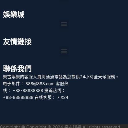
娛樂城
Menu
友情鏈接
Menu
聯係我們
樂古娛樂的客服人員將通過電話為您提供24小時全天候服務。
电子邮件：
888@888.com
客服热
线： +88-88888888 投诉热线：
+88-88888888 在线客服： 7 X24
Copyright © Copyright © 2024 樂古娛樂 All rights reserved.