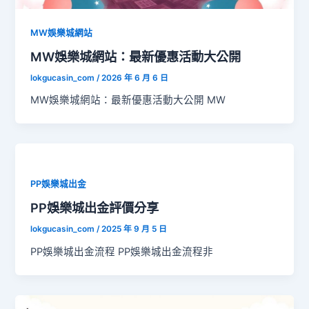
MW娛樂城網站
MW娛樂城網站：最新優惠活動大公開
lokgucasin_com
/
2026 年 6 月 6 日
MW娛樂城網站：最新優惠活動大公開 MW
PP娛樂城出金
PP娛樂城出金評價分享
lokgucasin_com
/
2025 年 9 月 5 日
PP娛樂城出金流程 PP娛樂城出金流程非