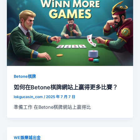
Betone棋牌
如何在Betone棋牌網站上贏得更多比賽？
lokgucasin_com
/
2025 年 7 月 7 日
準備工作 在Betone棋牌網站上贏得比
WE娛樂城出金