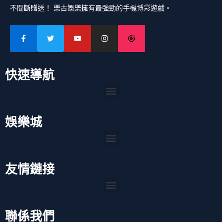
不間斷贈送！ 樂古娛樂擁有最強勁的手機博彩遊戲。
快速導航
Menu
娛樂城
Menu
友情鏈接
Menu
聯係我們