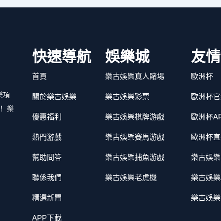
快速導航
娛樂城
友情
首頁
樂古娛樂真人賭場
歐洲杯
樂項
關於樂古娛樂
樂古娛樂彩票
歐洲杯官
！ 樂
優惠福利
樂古娛樂棋牌游戲
歐洲杯A
熱門游戲
樂古娛樂賽馬游戲
歐洲杯直
幫助問答
樂古娛樂捕魚游戲
樂古娛樂
聯係我們
樂古娛樂老虎機
樂古娛樂
精選新聞
樂古娛樂
APP下載