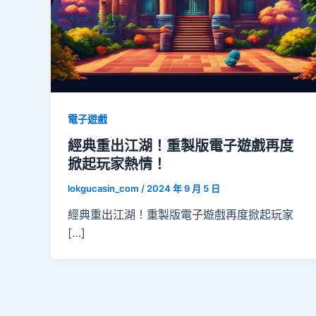
電子遊戲
經典重出江湖！重製版電子遊戲再度
掀起玩家熱情！
lokgucasin_com
/
2024 年 9 月 5 日
經典重出江湖！重製版電子遊戲再度掀起玩家
[…]