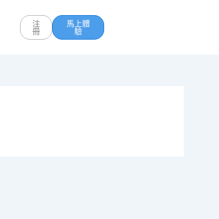
注
馬上體
冊
驗