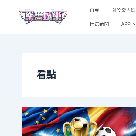
跳
首頁
關於樂古娛
至
主
精選新聞
APP
要
內
容
看點