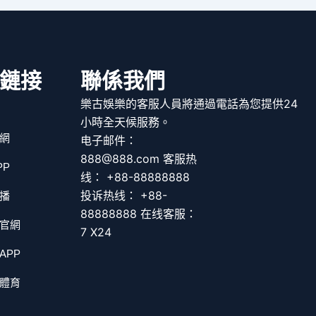
鏈接
聯係我們
樂古娛樂的客服人員將通過電話為您提供24
小時全天候服務。
網
电子邮件：
888@888.com
客服热
PP
线： +88-88888888
投诉热线： +88-
播
88888888 在线客服：
官網
7 X24
APP
體育