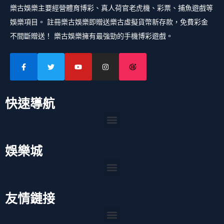
樂古娛樂主要經營體育博彩、真人荷官老虎機、彩票、捕魚遊戲等
娛樂項目。 註冊樂古娛樂即贈送樂古虛擬貨幣新存款，免費彩金
不間斷贈送！ 樂古娛樂擁有最強勁的手機博彩遊戲。
快速導航
Menu
娛樂城
Menu
友情鏈接
Menu