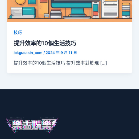
技巧
提升效率的10個生活技巧
lokgucasin_com
/
2024 年 9 月 11 日
提升效率的10個生活技巧 提升效率對於現 […]