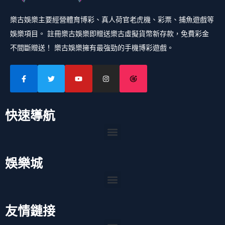
樂古娛樂主要經營體育博彩、真人荷官老虎機、彩票、捕魚遊戲等
娛樂項目。 註冊樂古娛樂即贈送樂古虛擬貨幣新存款，免費彩金
不間斷贈送！ 樂古娛樂擁有最強勁的手機博彩遊戲。
快速導航
Menu
娛樂城
Menu
友情鏈接