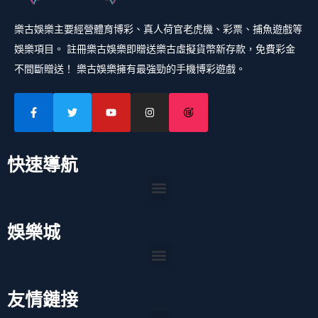
樂古娛樂主要經營體育博彩、真人荷官老虎機、彩票、捕魚遊戲等
娛樂項目。 註冊樂古娛樂即贈送樂古虛擬貨幣新存款，免費彩金
不間斷贈送！ 樂古娛樂擁有最強勁的手機博彩遊戲。
快速導航
Menu
娛樂城
Menu
友情鏈接