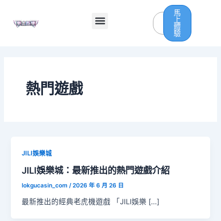
跳
文
馬
至
章
Menu
注
上
冊
體
主
分
驗
要
頁
內
容
熱門遊戲
JILI娛樂城
JILI娛樂城：最新推出的熱門遊戲介紹
lokgucasin_com
/
2026 年 6 月 26 日
最新推出的經典老虎機遊戲 「JILI娛樂 […]