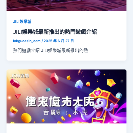
JILI娛樂城
JILI娛樂城最新推出的熱門遊戲介紹
lokgucasin_com
/
2025 年 6 月 27 日
熱門遊戲介紹 JILI娛樂城最新推出的熱