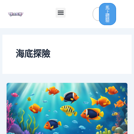
跳
馬
至
Menu
注
上
冊
體
主
驗
要
內
容
海底探險