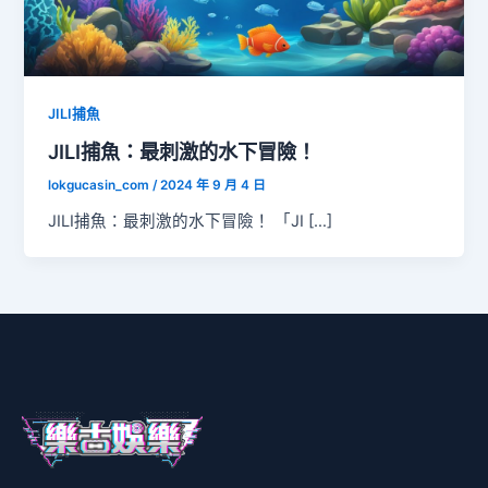
JILI捕魚
JILI捕魚：最刺激的水下冒險！
lokgucasin_com
/
2024 年 9 月 4 日
JILI捕魚：最刺激的水下冒險！ 「JI […]