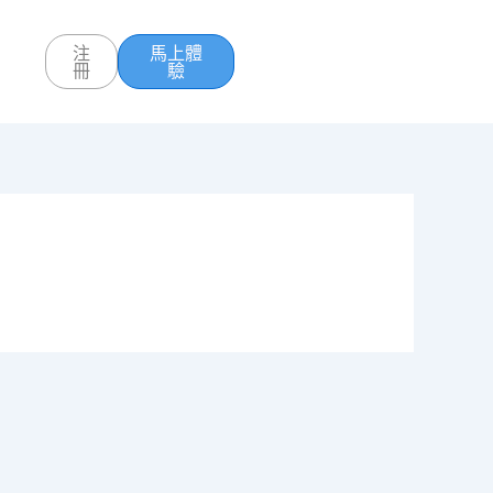
注
馬上體
冊
驗