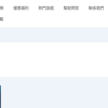
樂
優惠福利
熱門游戲
幫助問答
聯係我們
下載