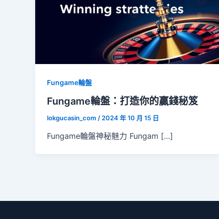
Fungame輪盤
Fungame輪盤：打造你的贏錢秘笈
lokgucasin_com
/
2024 年 10 月 15 日
Fungame輪盤神秘魅力 Fungam […]