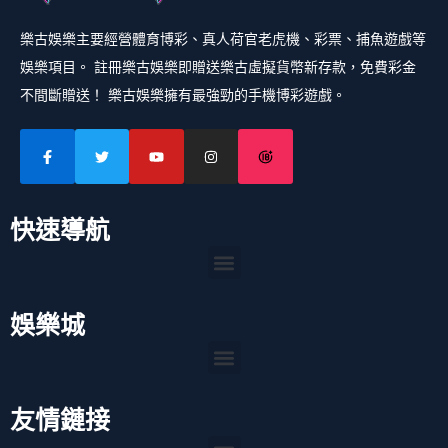
樂古娛樂主要經營體育博彩、真人荷官老虎機、彩票、捕魚遊戲等
娛樂項目。 註冊樂古娛樂即贈送樂古虛擬貨幣新存款，免費彩金
不間斷贈送！ 樂古娛樂擁有最強勁的手機博彩遊戲。
快速導航
Menu
娛樂城
Menu
友情鏈接