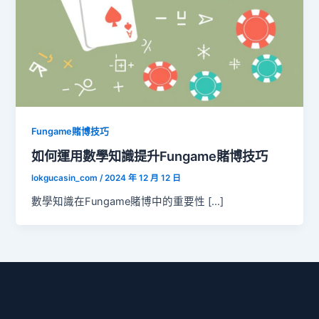
Fungame賭博技巧
如何運用數學知識提升Fungame賭博技巧
lokgucasin_com
/
2024 年 12 月 12 日
數學知識在Fungame賭博中的重要性 […]