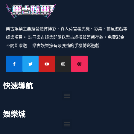
樂古娛樂主要經營體育博彩、真人荷官老虎機、彩票、捕魚遊戲等
娛樂項目。 註冊樂古娛樂即贈送樂古虛擬貨幣新存款，免費彩金
不間斷贈送！ 樂古娛樂擁有最強勁的手機博彩遊戲。
快速導航
Menu
娛樂城
Menu