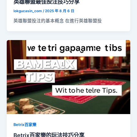
英雄聯盟最佳投注技巧分享
lokgucasin_com
/
2025 年 8 月 6 日
英雄聯盟投注的基本概念 在進行英雄聯盟投
Betrix百家樂
Betrix百家樂的玩法技巧分享