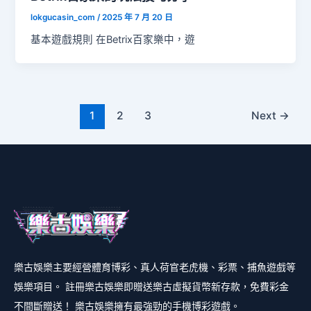
lokgucasin_com
/
2025 年 7 月 20 日
基本遊戲規則 在Betrix百家樂中，遊
1
2
3
Next
→
樂古娛樂主要經營體育博彩、真人荷官老虎機、彩票、捕魚遊戲等
娛樂項目。 註冊樂古娛樂即贈送樂古虛擬貨幣新存款，免費彩金
不間斷贈送！ 樂古娛樂擁有最強勁的手機博彩遊戲。