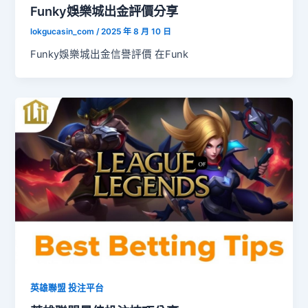
Funky娛樂城出金評價分享
lokgucasin_com
/
2025 年 8 月 10 日
Funky娛樂城出金信譽評價 在Funk
英雄聯盟 投注平台