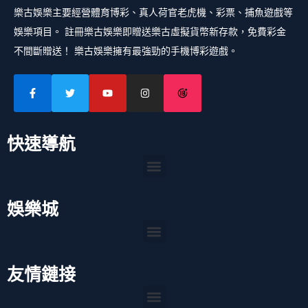
樂古娛樂主要經營體育博彩、真人荷官老虎機、彩票、捕魚遊戲等
娛樂項目。 註冊樂古娛樂即贈送樂古虛擬貨幣新存款，免費彩金
不間斷贈送！ 樂古娛樂擁有最強勁的手機博彩遊戲。
快速導航
Menu
娛樂城
Menu
友情鏈接
Menu