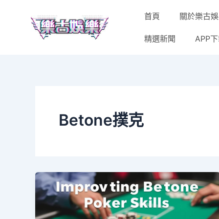
跳
首頁
關於樂古娛
至
主
精選新聞
APP
要
內
容
Betone撲克