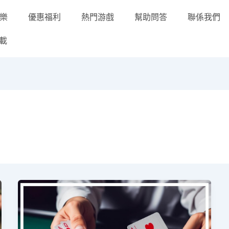
樂
優惠福利
熱門游戲
幫助問答
聯係我們
下載