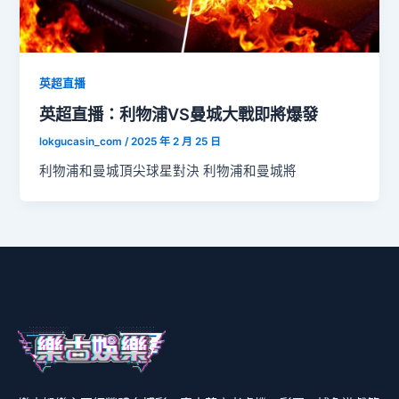
英超直播
英超直播：利物浦VS曼城大戰即將爆發
lokgucasin_com
/
2025 年 2 月 25 日
利物浦和曼城頂尖球星對決 利物浦和曼城將