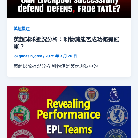
英超投注
英超球隊近況分析：利物浦能否成功衛冕冠
軍？
lokgucasin_com
/
2025 年 3 月 26 日
英超球隊近況分析 利物浦是英超聯賽中的一