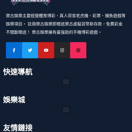
樂古娛樂主要經營體育博彩、真人荷官老虎機、彩票、捕魚遊戲等
娛樂項目。 註冊樂古娛樂即贈送樂古虛擬貨幣新存款，免費彩金
不間斷贈送！ 樂古娛樂擁有最強勁的手機博彩遊戲。
快速導航
Menu
娛樂城
Menu
友情鏈接