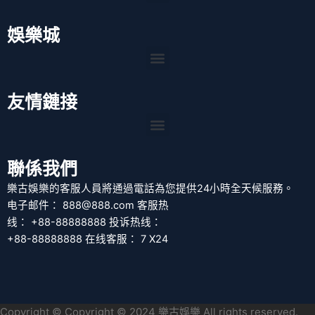
娛樂城
Menu
友情鏈接
Menu
聯係我們
樂古娛樂的客服人員將通過電話為您提供24小時全天候服務。
电子邮件：
888@888.com
客服热
线： +88-88888888 投诉热线：
+88-88888888 在线客服： 7 X24
Copyright © Copyright © 2024 樂古娛樂 All rights reserved.