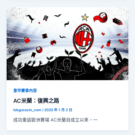
意甲賽事內容
AC米蘭：復興之路
lokgucasin_com
/
2025 年 1 月 2 日
成功重返歐洲賽場 AC米蘭自成立以來，一