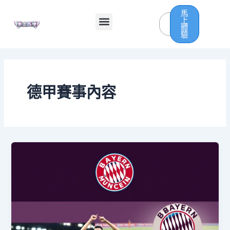
跳
馬
至
Menu
注
上
冊
體
主
驗
要
內
容
德甲賽事內容