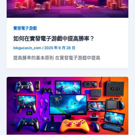
實發電子游戲
如何在實發電子游戲中提高勝率？
lokgucasin_com
/
2025 年 6 月 28 日
提高勝率的基本原則 在實發電子游戲中提高