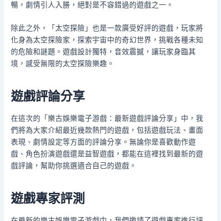
暢，劇情引人入勝，絕對是不容錯過的遊戲之一。
除此之外，「太空探險」也是一款廣受好評的遊戲，玩家將
化身為太空探險家，探索宇宙中的奇幻世界，挑戰各種未知
的危險和謎題。遊戲設計獨特，音效震撼，讓玩家身臨其
境，感受無限的太空探險樂趣。
遊戲評論分享
在這次的「樂古娛樂電子游戲：最新遊戲評論分享」中，我
們將為大家介紹最近幾款熱門的遊戲，包括遊戲玩法、畫面
表現、劇情設定等方面的評論分享。無論你是喜歡動作遊
戲、角色扮演遊戲還是益智遊戲，都能在這裡找到最新的遊
戲評論，幫助你挑選適合自己的遊戲。
遊戲專家評測
在最新的樂古娛樂電子游戲中，我們邀請了遊戲專家進行評