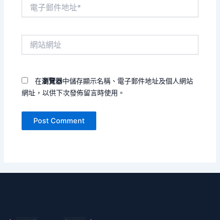
電
子
郵
件
網
地
站
址
網
*
址
在
瀏覽器
中儲存顯示名稱、電子郵件地址及個人網站
網址，以供下次發佈留言時使用。