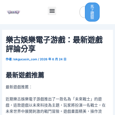
跳
Post
馬
至
navigation
Menu
注
上
冊
體
主
驗
要
內
容
樂古娛樂電子游戲：最新遊戲
評論分享
作者:
lokgucasin_com
/
2026 年 6 月 24 日
最新遊戲推薦
最新遊戲推薦：
近期樂古娛樂電子游戲推出了一款名為「未來戰士」的遊
戲，這款遊戲以未來科技為主題，玩家將扮演一名戰士，在
未來世界中展開刺激的戰鬥冒險。遊戲畫面精美，操作流