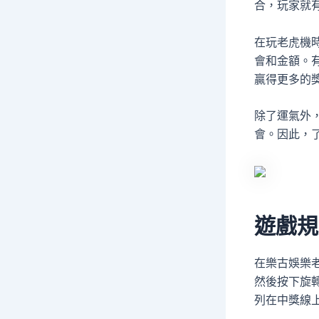
合，玩家就
在玩老虎機
會和金額。
贏得更多的
除了運氣外
會。因此，
遊戲規
在樂古娛樂
然後按下旋
列在中獎線