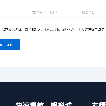
電
網
子
站
郵
網
件
址
地
中儲存顯示名稱、電子郵件地址及個人網站網址，以供下次發佈留言時使
址
*
快速導航
娛樂城
友情