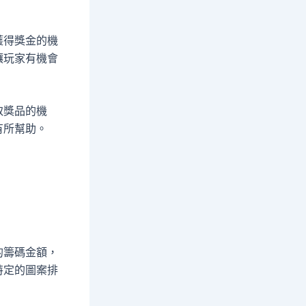
獲得獎金的機
讓玩家有機會
取獎品的機
有所幫助。
的籌碼金額，
特定的圖案排