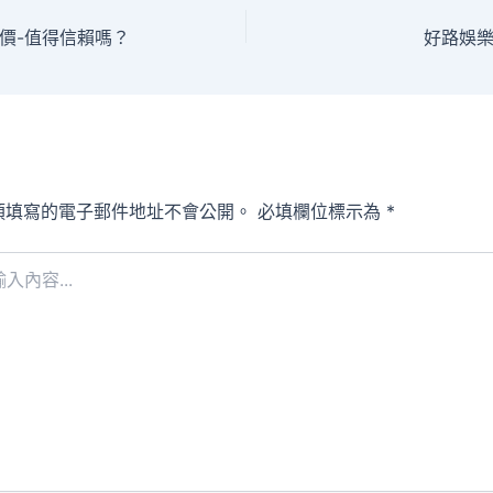
價-值得信賴嗎？
好路娛
須填寫的電子郵件地址不會公開。
必填欄位標示為
*