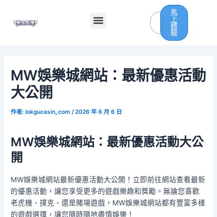
跳
Post
馬
至
navigation
Menu
注
上
冊
體
主
驗
要
內
容
MW娛樂城網站：最新優惠活動
大公開
作者:
lokgucasin_com
/
2026 年 6 月 6 日
MW娛樂城網站：最新優惠活動大公
開
MW娛樂城網站最新優惠活動大公開！立即前往網站查看最新
的優惠活動，讓您享受更多的遊戲樂趣和獎勵。無論您喜歡
老虎機、撲克、還是賭場遊戲，MW娛樂城網站都有豐富多樣
的遊戲選擇，讓您隨時隨地盡情娛樂！