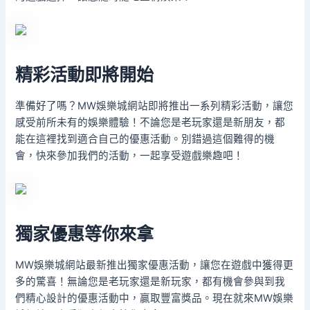
精彩活動即將開始
準備好了嗎？MW娛樂城網站即將推出一系列精彩活動，讓您
感受前所未有的娛樂體驗！不論您是老玩家還是新朋友，都
能在這裡找到適合自己的優惠活動。別錯過這個難得的機
會，快來參加我們的活動，一起享受遊戲樂趣吧！
獨家優惠等你來拿
MW娛樂城網站最新推出獨家優惠活動，讓您在遊戲中獲得更
多的驚喜！無論您是老玩家還是新玩家，都有機會參與到我
們精心設計的優惠活動中，贏取豐富獎品。現在就來MW娛樂